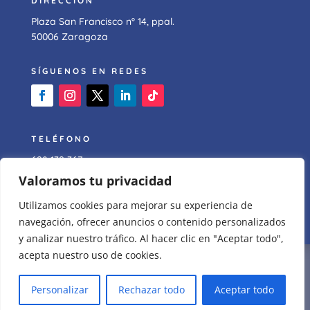
DIRECCIÓN
Plaza San Francisco nº 14, ppal.
50006 Zaragoza
SÍGUENOS EN REDES
TELÉFONO
628 139 367
Valoramos tu privacidad
EMAIL
Utilizamos cookies para mejorar su experiencia de
jesus@psicozaragoza.es
navegación, ofrecer anuncios o contenido personalizados
y analizar nuestro tráfico. Al hacer clic en "Aceptar todo",
acepta nuestro uso de cookies.
Aviso Legal
|
Política de Privacidad
|
Política de
Cookies
Personalizar
Rechazar todo
Aceptar todo
© Copyright 2024